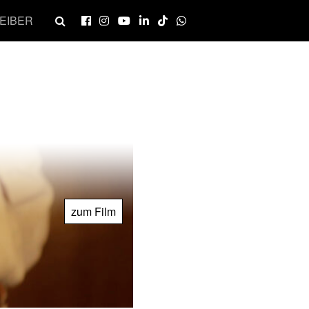
EIBER
zum Film