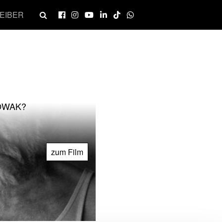
EIBER
OWAK?
zum Film