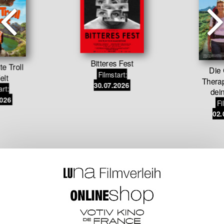
Bitteres Fest
te Troll
Die
Filmstart:
elt
Therap
30.07.2026
art:
dei
2026
Fi
02.