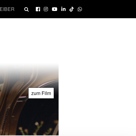
EIBER
zum Film