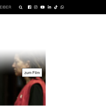
EIBER
zum Film