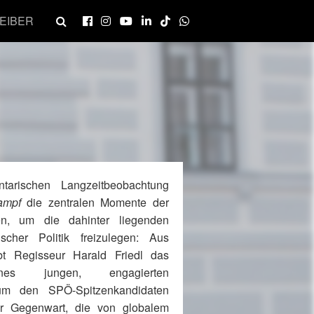
EIBER
tarischen Langzeitbeobachtung
ampf
die zentralen Momente der
len, um die dahinter liegenden
scher Politik freizulegen: Aus
bt Regisseur Harald Friedl das
eines jungen, engagierten
m den SPÖ-Spitzenkandidaten
er Gegenwart, die von globalem