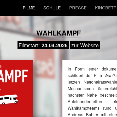
FILME
SCHULE
PRESSE
KINOBETR
WAHLKAMPF
Filmstart:
zur Website
24.04.2026
In Form einer dokumen
schildert der Film
Wahlk
letzten Nationalratswah
Mechanismen österreichi
nächster Nähe beschrei
Aufeinandertreffen 
Wahlkampfteams rund u
Andreas Babler mit ein