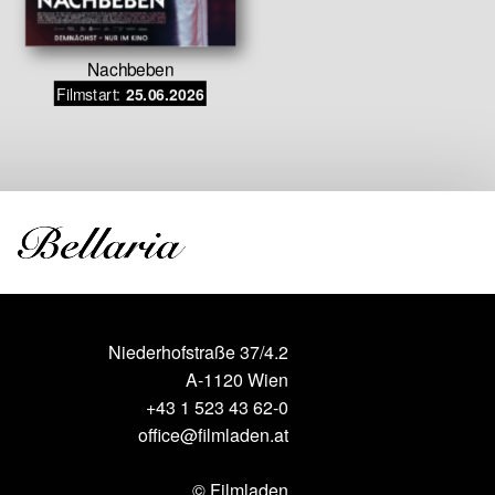
Nachbeben
Alt
Filmstart:
Filmstar
25.06.2026
Niederhofstraße 37/4.2
A-1120 Wien
+43 1 523 43 62-0
office@filmladen.at
© Filmladen