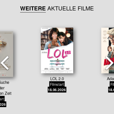
WEITERE
AKTUELLE FILME
LOL 2.0
Ada
Suche
Filmstart:
Fi
der
18.06.2026
18.
en Zeit
art:
2026