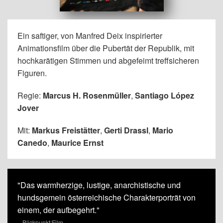
Ein saftiger, von Manfred Deix inspirierter
Animationsfilm über die Pubertät der Republik, mit
hochkarätigen Stimmen und abgefeimt treffsicheren
Figuren.
Regie:
Marcus H. Rosenmüller
,
Santiago López
Jover
Mit:
Markus Freistätter
,
Gerti Drassl
,
Mario
Canedo
,
Maurice Ernst
"Das warmherzige, lustige, anarchistische und
hundsgemein österreichische Charakterporträt von
einem, der aufbegehrt."
– Blickpunkt:Film