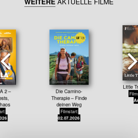
WEITERE
AKTUELLE FILME
Little 
A 2 –
Die Camino-
Film
sts,
Therapie – Finde
An
haos
deinen Weg
art:
Filmstart:
2026
02.07.2026