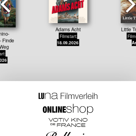
Adams Acht
Little 
ino-
Filmstart:
Film
– Finde
18.09.2026
An
 Weg
art:
2026