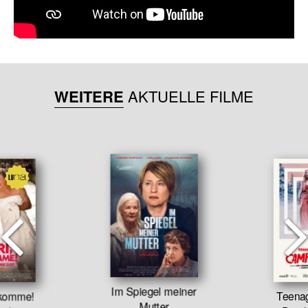
WEITERE
AKTUELLE FILME
Im Spiegel meiner
 komme!
Teena
Mutter