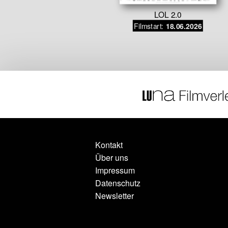
LOL 2.0
– Alles beim
Filmstart:
18.06.2026
n
.06.2026
Kontakt
Über uns
Impressum
Datenschutz
Newsletter