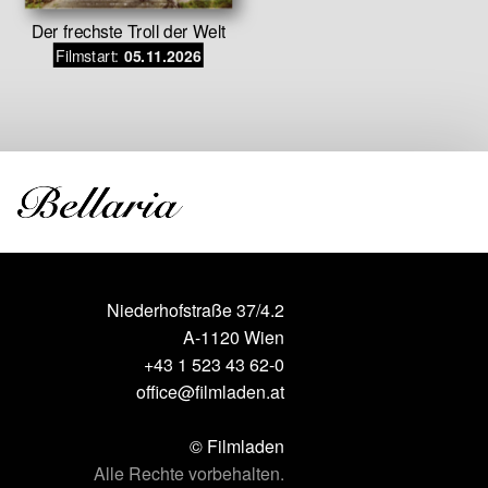
Der frechste Troll der Welt
Bitt
Filmstart:
Filmstar
05.11.2026
Niederhofstraße 37/4.2
A-1120 Wien
+43 1 523 43 62-0
office@filmladen.at
© Filmladen
Alle Rechte vorbehalten.