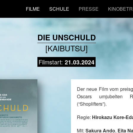
FILME
SCHULE
PRESSE
KINOBETR
DIE UNSCHULD
[KAIBUTSU]
Filmstart:
21.03.2024
Der neue Film vom preisg
Oscars umjubelten R
(“Shoplifters”).
Regie:
Hirokazu Kore-Ed
Mit:
Sakura Ando
,
Eita N