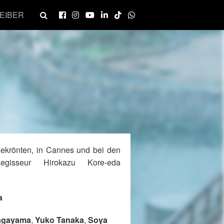
EIBER
ekrönten, in Cannes und bei den
egisseur Hirokazu Kore-eda
a
agayama
,
Yuko Tanaka
,
Soya