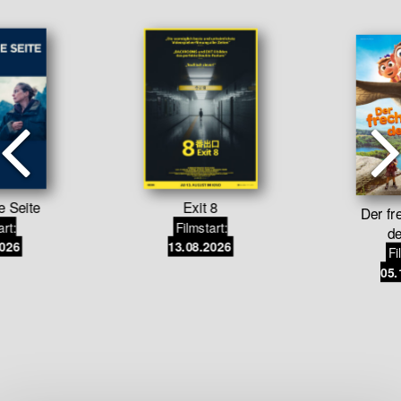
e Seite
Exit 8
Der fre
art:
Filmstart:
de
2026
13.08.2026
Fi
05.