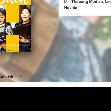
Mit:
Thabang Modise
,
Lee
Navata
zum Film