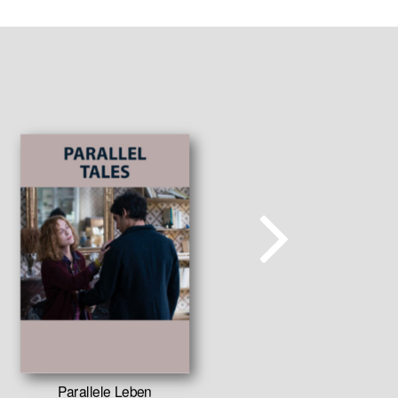
Parallele Leben
Eine stür