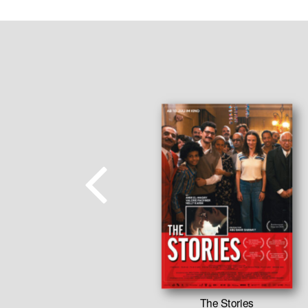
tar
The Stories