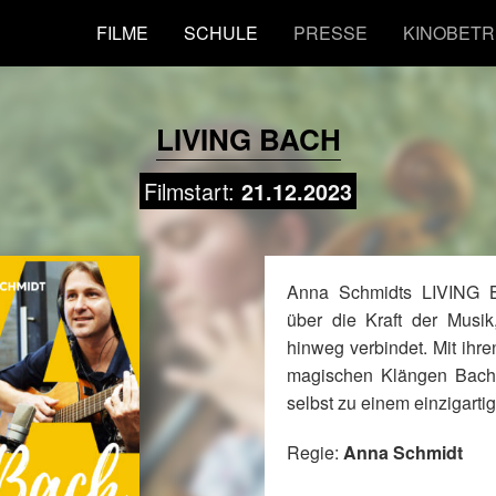
FILME
SCHULE
PRESSE
KINOBETR
LIVING BACH
Filmstart:
21.12.2023
Anna Schmidts LIVING BA
über die Kraft der Musi
hinweg verbindet. Mit ihr
magischen Klängen Bachs
selbst zu einem einzigarti
Regie:
Anna Schmidt