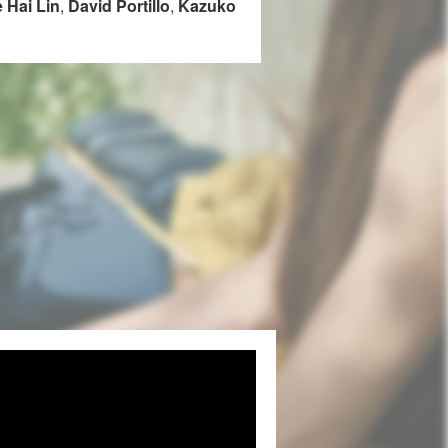
 Hai Lin
,
David Portillo
,
Kazuko