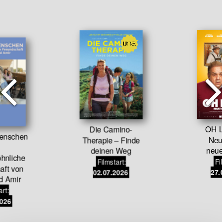
Die Camino-
OH L
menschen
Therapie – Finde
Neu
deinen Weg
neu
hnliche
Filmstart:
Fi
aft von
02.07.2026
27.
d Amir
art:
2026