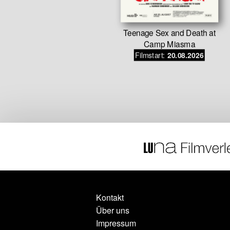
 wollen nur
Teenage Sex and Death at
stes
Camp Miasma
Filmstart:
.07.2026
20.08.2026
Kontakt
Über uns
Impressum