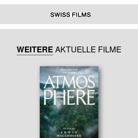
AKTUELLE FILME
WEITERE