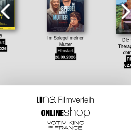
 8
Im Spiegel meiner
Die
art:
Mutter
Therap
2026
Filmstart:
dei
28.08.2026
Fi
02.