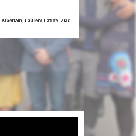
 Kiberlain
,
Laurent Lafitte
,
Ziad