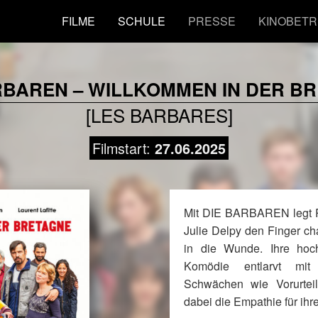
FILME
SCHULE
PRESSE
KINOBETR
RBAREN – WILLKOMMEN IN DER B
[LES BARBARES]
Filmstart:
27.06.2025
Mit DIE BARBAREN legt Re
Julie Delpy den Finger c
in die Wunde. Ihre hoc
Komödie entlarvt mit
Schwächen wie Vorurtei
dabei die Empathie für ihre