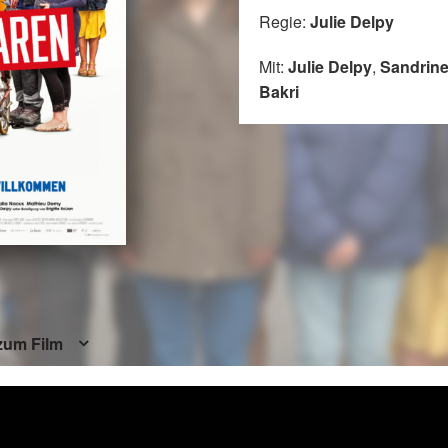
Regie:
Julie Delpy
Mit:
Julie Delpy
,
Sandrine
Bakri
zum Film