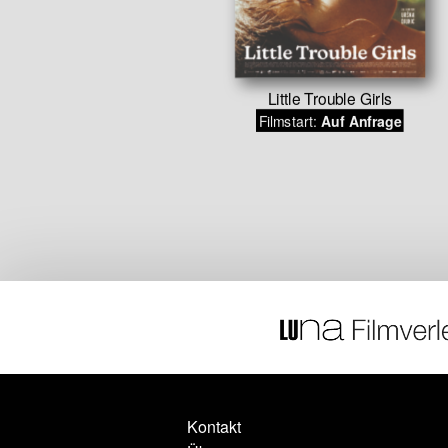
Little Trouble Girls
chein – Der
Filmstart:
Auf Anfrage
arski
.10.2026
Kontakt