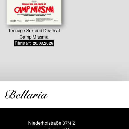
Teenage Sex and Death at
Auf der S
Camp Miasma
gestoh
Filmstart:
Filmstar
20.08.2026
Niederhofstraße 37/4.2