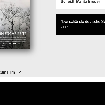
Scheidt
,
Marita Breuer
"Der schönste deutsche Spi
– FAZ
zum Film