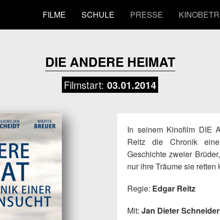
FILME
SCHULE
PRESSE
KINOBETR
DIE ANDERE HEIMAT
Filmstart:
03.01.2014
In seinem Kinofilm DIE
Reitz die Chronik ein
Geschichte zweier Brüder,
nur ihre Träume sie retten
Regie:
Edgar Reitz
Mit:
Jan Dieter Schneider