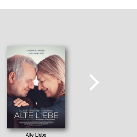
Alte Liebe
Atm