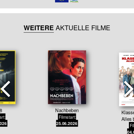
WEITERE
AKTUELLE FILME
 8
Nachbeben
Klasse
art:
Filmstart:
Alles 
2026
25.06.2026
Fi
04.