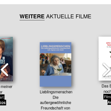
WEITERE
AKTUELLE FILME
Das B
 meiner
noch
er
Lieblingsmenschen
Film
Die
art:
An
außergewöhnliche
2026
Freundschaft von