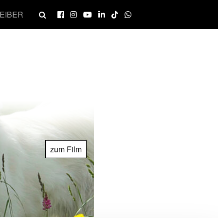
EIBER
zum Film