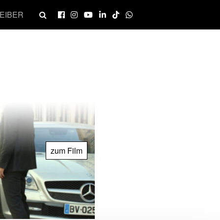
EIBER
zum Film