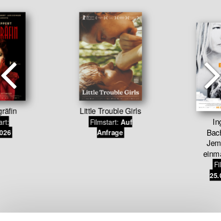
gräfin
Little Trouble Girls
In
art:
Filmstart:
Auf
Bac
2026
Anfrage
Jem
einma
Fi
25.