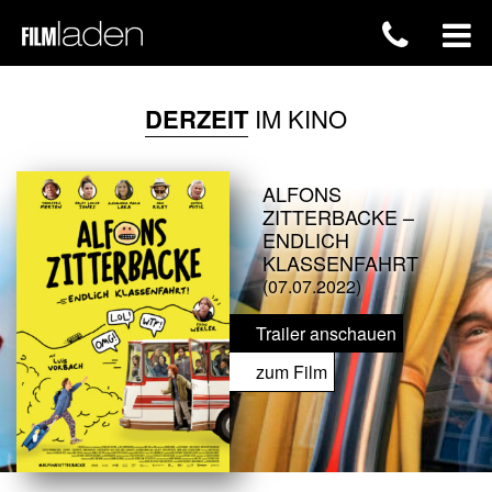
DERZEIT
IM KINO
ALFONS
ZITTERBACKE –
ENDLICH
KLASSENFAHRT
(07.07.2022)
Trailer anschauen
zum Film