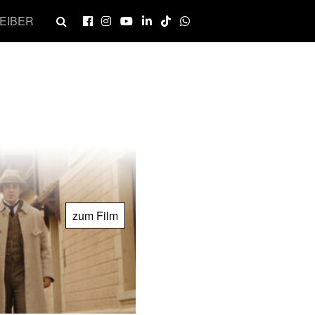
EIBER
zum Film