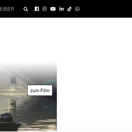
EIBER
zum Film