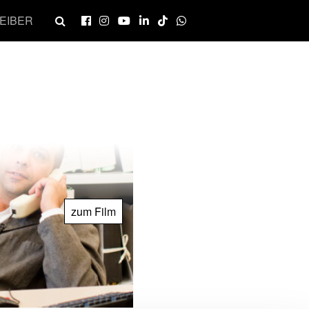
EIBER
zum Film