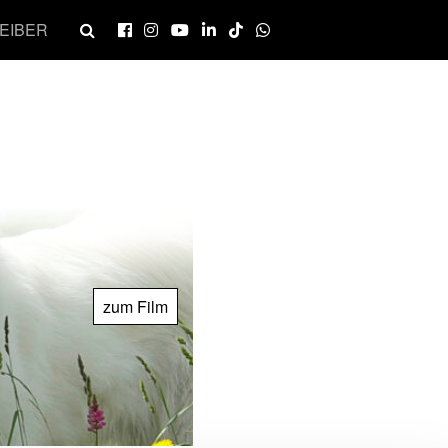
EIBER
zum Film