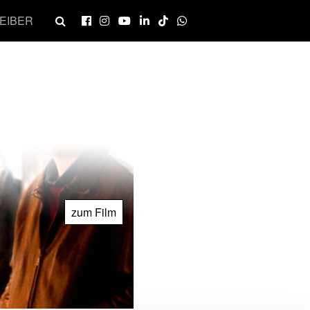
EIBER
zum Film