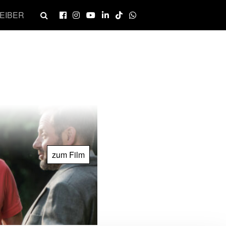
EIBER
zum Film