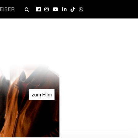
EIBER
zum Film