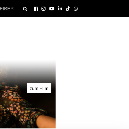
EIBER
zum Film