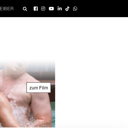
EIBER
zum Film