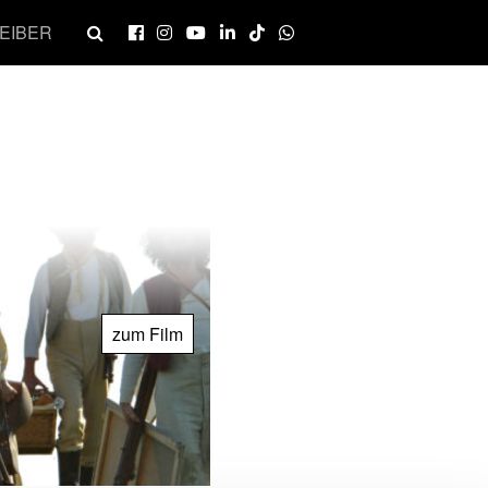
EIBER
zum Film