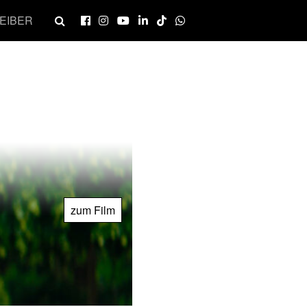
EIBER
zum Film