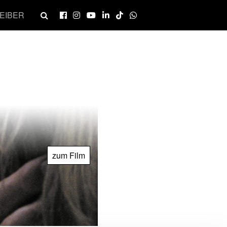
EIBER
zum Film