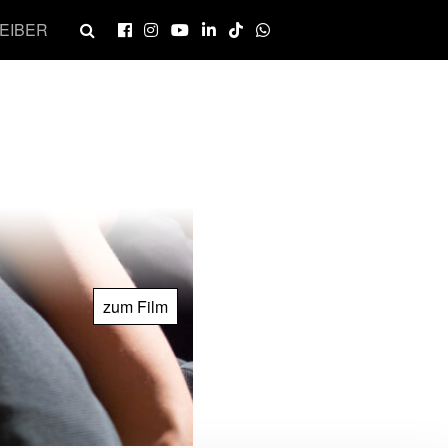
EIBER
zum Film