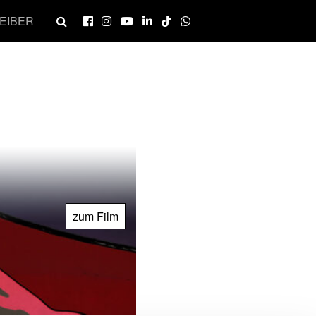
EIBER
zum Film