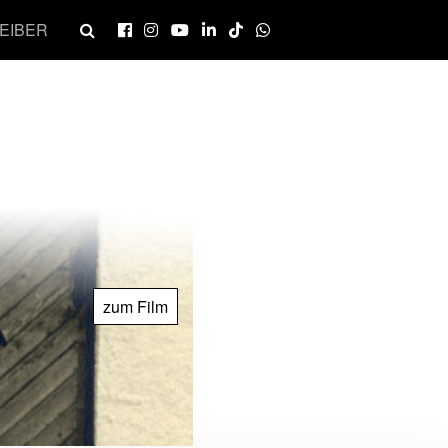
EIBER
zum Film