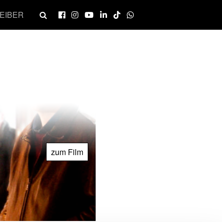
EIBER
zum Film