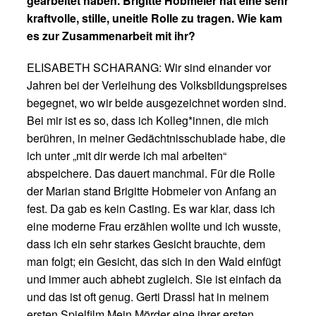
gearbeitet haben. Brigitte Hobmeier hat eine sehr
kraftvolle, stille, uneitle Rolle zu tragen. Wie kam
es zur Zusammenarbeit mit ihr?
ELISABETH SCHARANG: Wir sind einander vor
Jahren bei der Verleihung des Volksbildungspreises
begegnet, wo wir beide ausgezeichnet worden sind.
Bei mir ist es so, dass ich Kolleg*innen, die mich
berühren, in meiner Gedächtnisschublade habe, die
ich unter „mit dir werde ich mal arbeiten“
abspeichere. Das dauert manchmal. Für die Rolle
der Marian stand Brigitte Hobmeier von Anfang an
fest. Da gab es kein Casting. Es war klar, dass ich
eine moderne Frau erzählen wollte und ich wusste,
dass ich ein sehr starkes Gesicht brauchte, dem
man folgt; ein Gesicht, das sich in den Wald einfügt
und immer auch abhebt zugleich. Sie ist einfach da
und das ist oft genug. Gerti Drassl hat in meinem
ersten Spielfilm Mein Mörder eine ihrer ersten