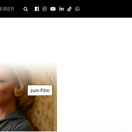
EIBER
zum Film