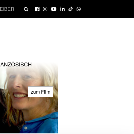
EIBER
RANZÖSISCH
zum Film