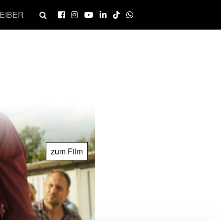
EIBER
zum Film