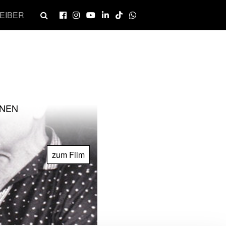
EIBER
NNEN
zum Film