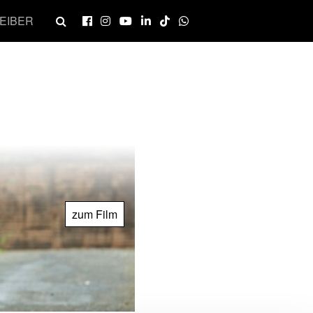
EIBER
zum Film