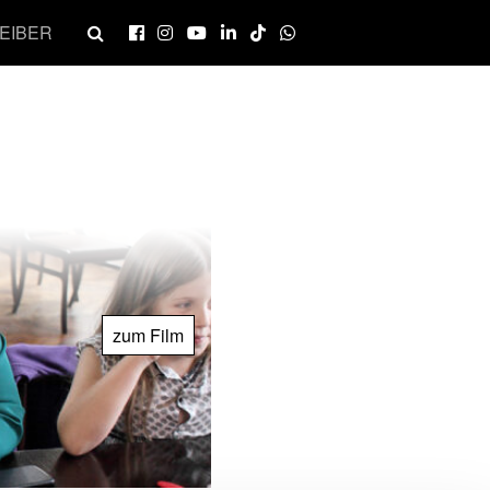
EIBER
zum Film