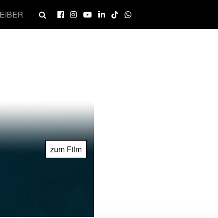
EIBER
zum Film