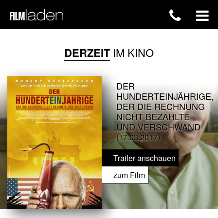
DERZEIT
IM KINO
DER
HUNDERTEINJÄHRIGE,
DER DIE RECHNUNG
NICHT BEZAHLTE
UND VERSCHWAND
(17.03.2017)
Trailer anschauen
zum Film