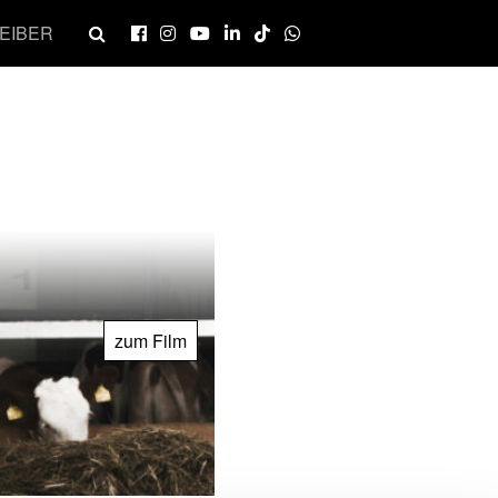
EIBER
zum Film